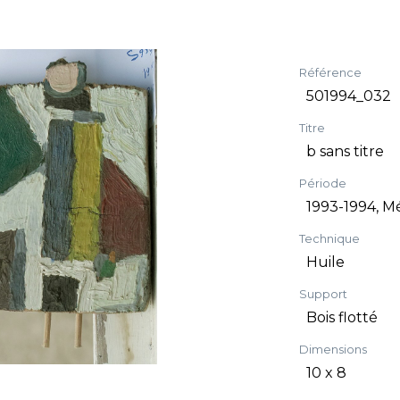
Référence
501994_032
Titre
b sans titre
Période
1993-1994, M
Technique
Huile
Support
Bois flotté
Dimensions
10 x 8