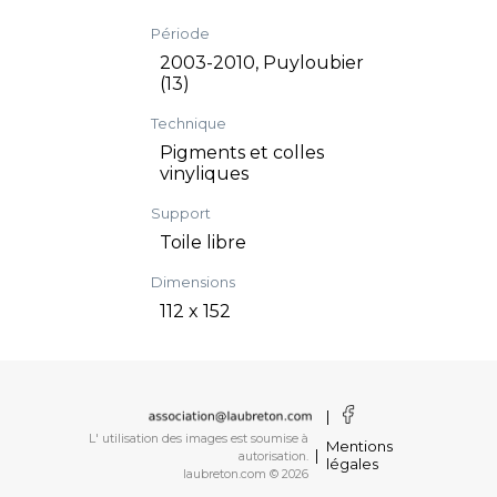
Période
2003-2010, Puyloubier
(13)
Technique
Pigments et colles
vinyliques
Support
Toile libre
Dimensions
112 x 152
|
L' utilisation des images est soumise à
Mentions
|
autorisation.
légales
laubreton.com © 2026