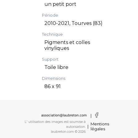
un petit port
Période
2010-2021, Tourves (83)
Technique
Pigments et colles
vinyliques
Support
Toile libre
Dimensions
86 x 91
|
L' utilisation des images est soumise à
Mentions
|
autorisation.
légales
laubreton.com © 2026